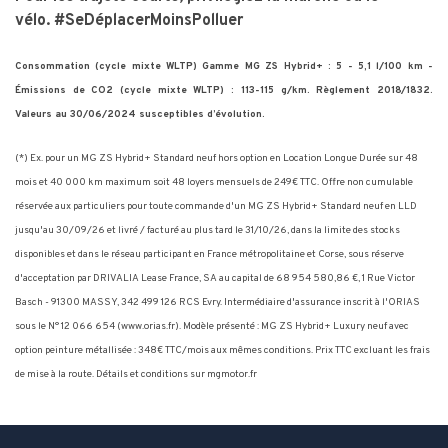
vélo.
#SeDéplacerMoinsPolluer
Consommation (cycle mixte WLTP) Gamme MG ZS Hybrid+ : 5 - 5,1 l/100 km -
Émissions de CO2 (cycle mixte WLTP) : 113-115 g/km. Règlement 2018/1832.
Valeurs au 30/06/2024 susceptibles d’évolution.
(*)
Ex. pour un MG ZS Hybrid+ Standard neuf hors option en Location Longue Durée sur 48
mois et 40 000 km maximum soit 48 loyers mensuels de 249€ TTC. Offre non cumulable
réservée aux particuliers pour toute commande d'un MG ZS Hybrid+ Standard neuf en LLD
jusqu'au 30/09/26 et livré / facturé au plus tard le 31/10/26, dans la limite des stocks
disponibles et dans le réseau participant en France métropolitaine et Corse, sous réserve
d'acceptation par DRIVALIA Lease France, SA au capital de 68 954 580,86 €, 1 Rue Victor
Basch - 91300 MASSY, 342 499 126 RCS Evry. Intermédiaire d'assurance inscrit à l'ORIAS
sous le N° 12 066 654 (www.orias.fr). Modèle présenté : MG ZS Hybrid+ Luxury neuf avec
option peinture métallisée : 348€ TTC/mois aux mêmes conditions. Prix TTC excluant les frais
de mise à la route. Détails et conditions sur mgmotor.fr